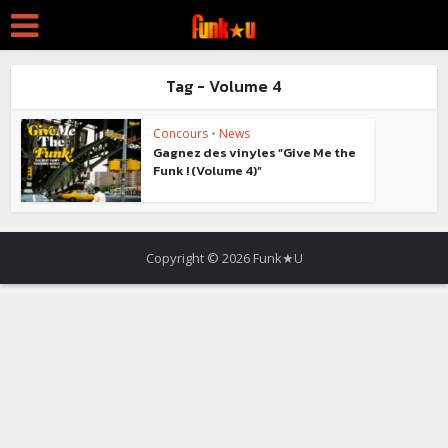
Tag - Volume 4
Concours
•
News
Gagnez des vinyles “Give Me the
Funk ! (Volume 4)”
Copyright © 2026 Funk★U