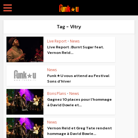
Tag - Vitry
Live Report
•
News
Live Report : Burnt Sugar feat.
Vernon Reid...
News
Funk★U vous attend au Festival
Sons d’hiver
Bons Plans
•
News
Gagnez 10 places pour l’hommage
à David Dowie et...
News
Vernon Reid et Greg Tate rendent
hommage à David Bowie...