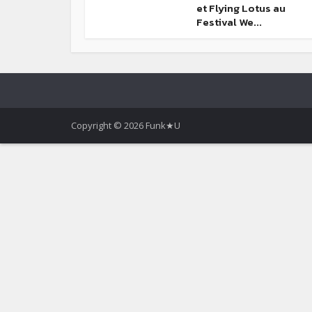
et Flying Lotus au
Festival We...
Copyright © 2026 Funk★U