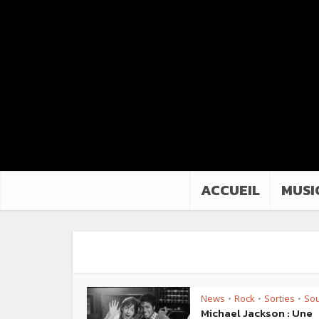
ACCUEIL
MUSI
News
Rock
Sorties
Sou
•
•
•
Michael Jackson : Une