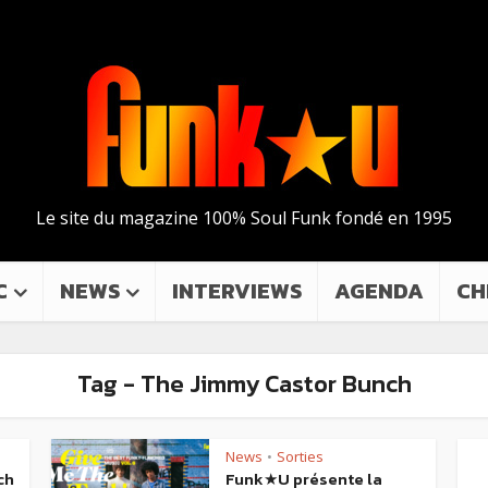
Le site du magazine 100% Soul Funk fondé en 1995
C
NEWS
INTERVIEWS
AGENDA
CH
Tag - The Jimmy Castor Bunch
News
Sorties
•
ch
Funk★U présente la