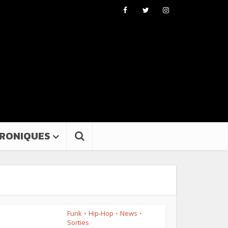
RONIQUES
Funk
Hip-Hop
News
•
•
•
Sorties