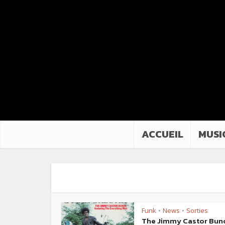
ACCUEIL
MUSI
Funk
News
Sorties
•
•
The Jimmy Castor Bun