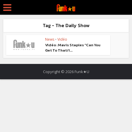
Tag - The Daily Show
News
•
Vidéo
Vidéo : Mavis Staples “Can You
Get To That/I...
Copyright © 2026 Funk★U