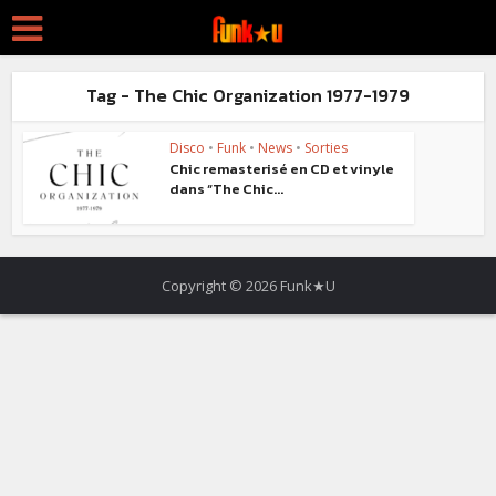
Tag - The Chic Organization 1977-1979
Disco
•
Funk
•
News
•
Sorties
Chic remasterisé en CD et vinyle
dans “The Chic...
Copyright © 2026 Funk★U