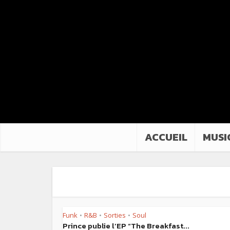
ACCUEIL
MUSI
Funk
R&B
Sorties
Soul
•
•
•
Prince publie l’EP “The Breakfast...