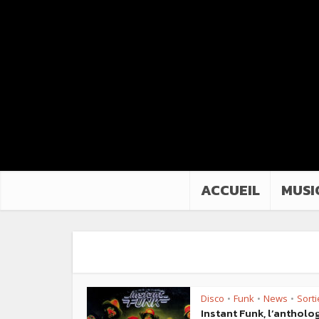
ACCUEIL
MUSI
Disco
Funk
News
Sorti
•
•
•
Instant Funk, l’antholo