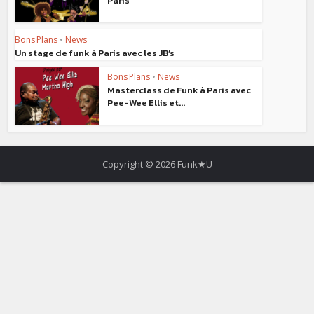
Paris
Bons Plans
•
News
Un stage de funk à Paris avec les JB’s
Bons Plans
•
News
Masterclass de Funk à Paris avec
Pee-Wee Ellis et...
Copyright © 2026 Funk★U