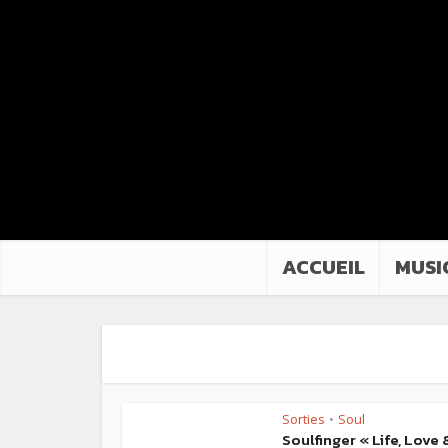
ACCUEIL
MUSI
Sorties
Soul
•
Soulfinger « Life, Love 