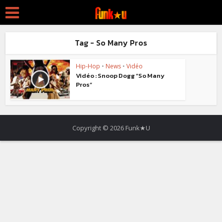
Tag - So Many Pros
Hip-Hop
•
News
•
Vidéo
Vidéo : Snoop Dogg “So Many
Pros”
Copyright © 2026 Funk★U