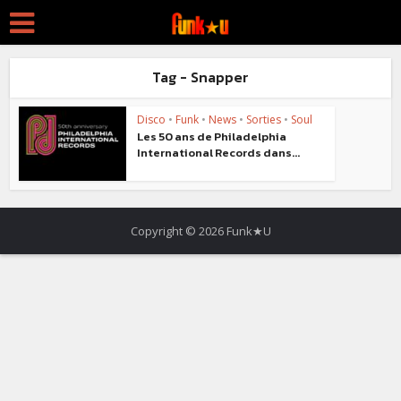
Tag - Snapper
Disco
•
Funk
•
News
•
Sorties
•
Soul
Les 50 ans de Philadelphia
International Records dans...
Copyright © 2026 Funk★U