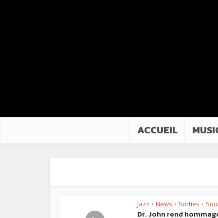
ACCUEIL
MUSI
Jazz
News
Sorties
Sou
•
•
•
Dr. John rend hommag