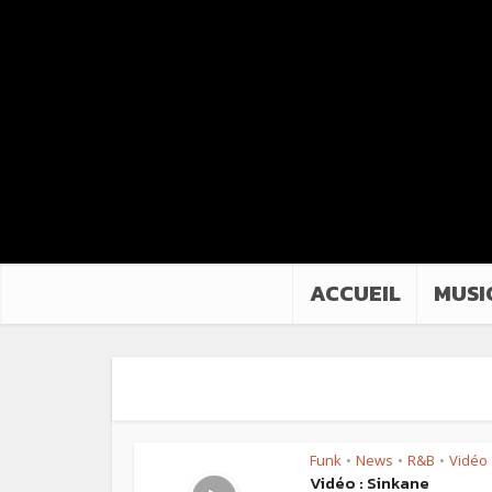
ACCUEIL
MUSI
Funk
News
R&B
Vidéo
•
•
•
Vidéo : Sinkane