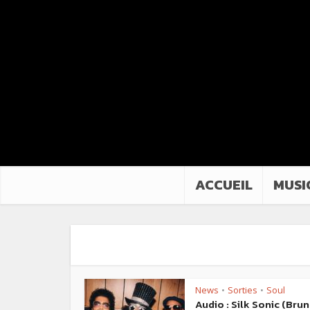
ACCUEIL
MUSI
News
Sorties
Soul
•
•
Audio : Silk Sonic (Bru