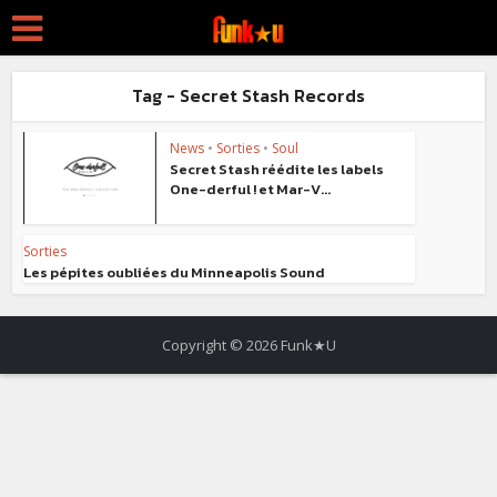
Tag - Secret Stash Records
News
•
Sorties
•
Soul
Secret Stash réédite les labels
One-derful ! et Mar-V...
Sorties
Les pépites oubliées du Minneapolis Sound
Copyright © 2026 Funk★U