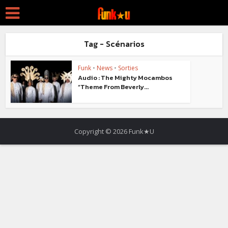
Tag - Scénarios
Funk
•
News
•
Sorties
Audio : The Mighty Mocambos
“Theme From Beverly...
Copyright © 2026 Funk★U