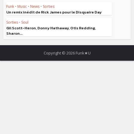
Funk
•
Music
•
News
•
Sorties
Un remix inédit de Rick James pour le Disquaire Day
Sorties
•
Soul
Gil Scott-Heron, Donny Hathaway, Otis Redding,
Sharon...
Copyright © 2026 Funk★U