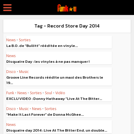
Tag - Record Store Day 2014
News
•
Sorties
La B.O. de “Bullitt” rééditée en vinyle...
News
Disquaire Day : les vinyles à ne pas manquer !
Disco
•
Music
Groove Line Records réédite un maxi des Brothers le
19...
Funk
•
News
•
Sorties
•
Soul
•
Vidéo
EXCLU VIDEO : Donny Hathaway “Live At The Bitter...
Disco
•
Music
•
News
•
Sorties
“Make It Last Forever” de Donna McGhee...
News
Disquaire day 2014 : Live At The Bitter End, un double...