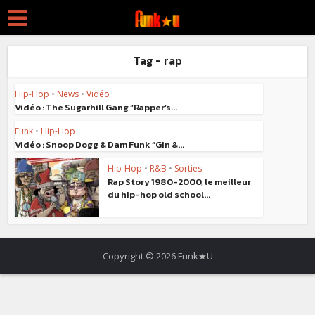
Tag - rap
Hip-Hop
•
News
•
Vidéo
Vidéo : The Sugarhill Gang “Rapper’s...
Funk
•
Hip-Hop
Vidéo : Snoop Dogg & Dam Funk “Gin &...
Hip-Hop
•
R&B
•
Sorties
Rap Story 1980-2000, le meilleur
du hip-hop old school...
Copyright © 2026 Funk★U