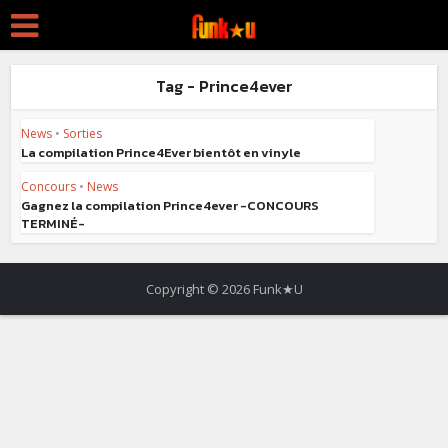
Tag - Prince4ever
News
•
Sorties
La compilation Prince4Ever bientôt en vinyle
Concours
•
News
Gagnez la compilation Prince4ever -CONCOURS
TERMINÉ-
Copyright © 2026 Funk★U