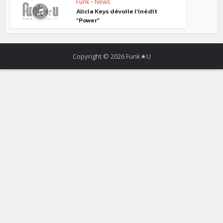
Funk
•
News
Alicia Keys dévoile l’inédit
“Power”
Copyright © 2026 Funk★U