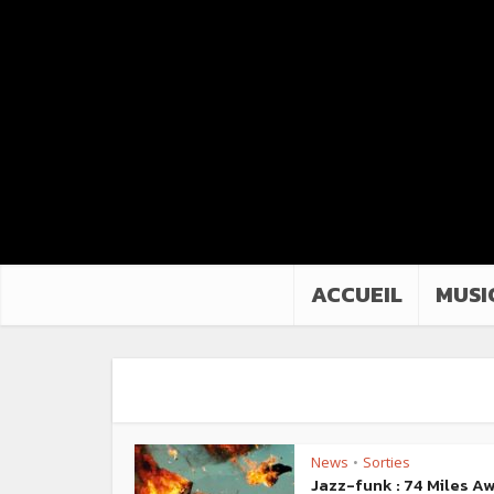
ACCUEIL
MUSI
News
Sorties
•
Jazz-funk : 74 Miles A