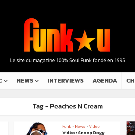
Le site du magazine 100% Soul Funk fondé en 1995
C
NEWS
INTERVIEWS
AGENDA
CH
Tag - Peaches N Cream
Funk
News
Vidéo
•
•
Vidéo : Snoop Dogg