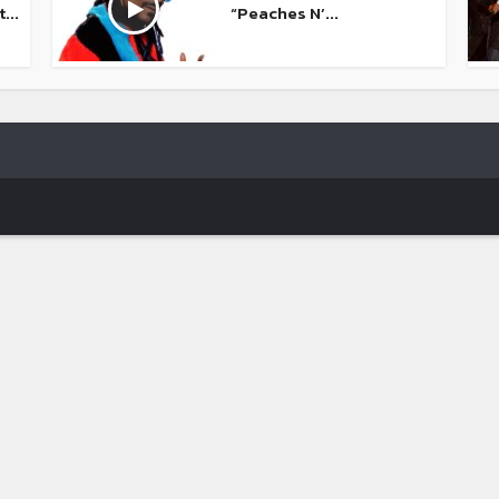
...
“Peaches N’...