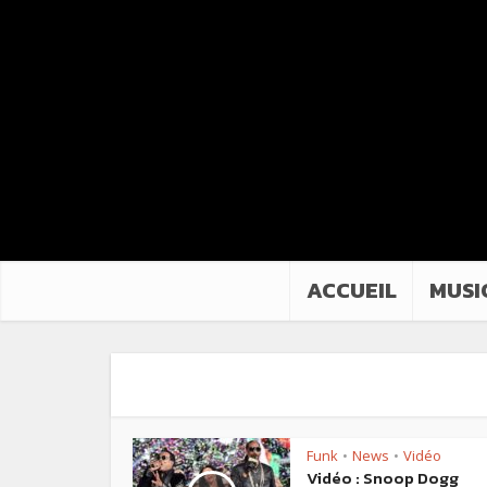
ACCUEIL
MUSI
Funk
News
Vidéo
•
•
Vidéo : Snoop Dogg