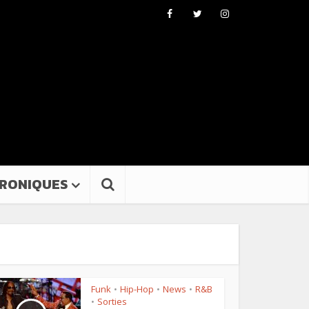
RONIQUES
Funk
Hip-Hop
News
R&B
•
•
•
Sorties
•