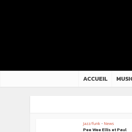
ACCUEIL
MUSI
Jazz/funk
News
•
Pee Wee Ellis et Paul