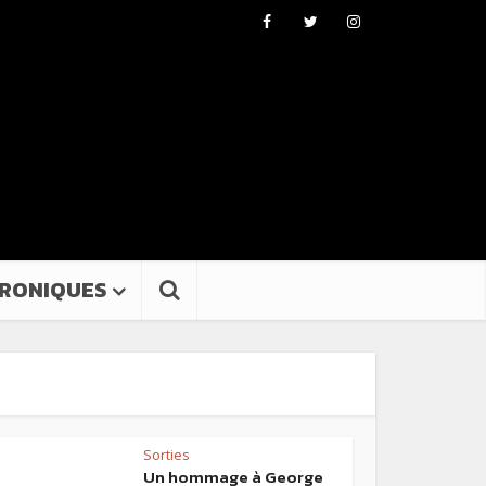
RONIQUES
Sorties
Un hommage à George