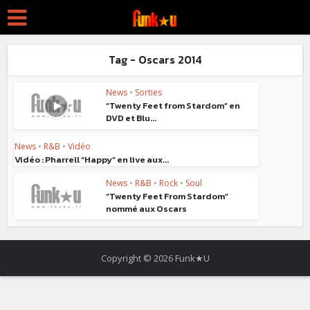
Tag - Oscars 2014
News
•
Sorties
“Twenty Feet from Stardom” en
DVD et Blu...
News
•
R&B
•
Vidéo
Vidéo : Pharrell “Happy” en live aux...
News
•
R&B
•
Rock
•
Soul
“Twenty Feet From Stardom”
nommé aux Oscars
Copyright © 2026 Funk★U