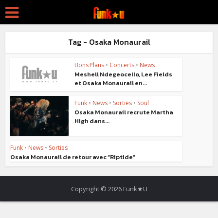
Tag - Osaka Monaurail
Bons Plans
•
Concerts
•
News
Meshell Ndegeocello, Lee Fields
et Osaka Monaurail en...
Funk
•
News
•
Sorties
•
Soul
Osaka Monaurail recrute Martha
High dans...
Funk
•
News
•
Sorties
Osaka Monaurail de retour avec “Riptide”
Copyright © 2026 Funk★U