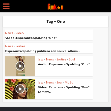
Tag - One
News
•
Vidéo
Vidéo : Esperanza Spalding “One”
News
•
Sorties
Esperanza Spalding publiera son nouvel album...
Jazz
•
News
•
Sorties
•
Soul
Audio : Esperanza Spalding “One”
Jazz
•
News
•
Soul
•
Vidéo
Vidéo : Esperanza Spalding “One”
(Jimmy...