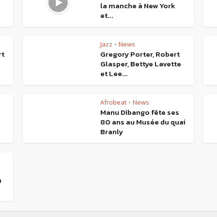
la manche à New York
et...
Jazz
News
•
rt
Gregory Porter, Robert
Glasper, Bettye Lavette
et Lee...
Afrobeat
News
•
Manu Dibango fête ses
80 ans au Musée du quai
Branly
a