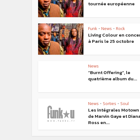
tournée européenne
Funk
News
Rock
•
•
Living Colour en conce
à Paris le 25 octobre
News
“Burnt Offering”, le
quatrième album du...
News
Sorties
Soul
•
•
Les intégrales Motown
de Marvin Gaye et Dian
Ross en...