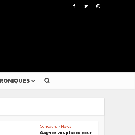
RONIQUES
Concours
News
•
Gagnez vos places pour