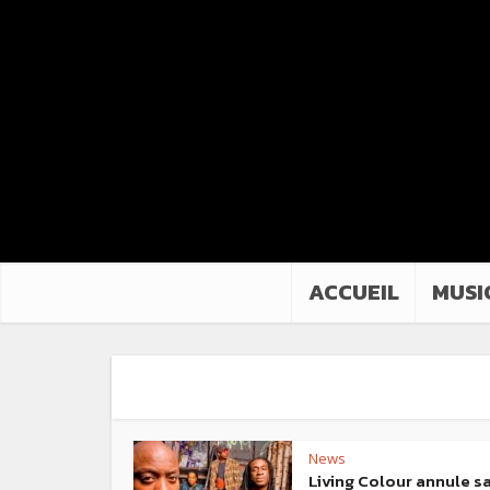
ACCUEIL
MUSI
News
Living Colour annule s