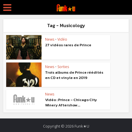
Tag - Musicology
News
•
Vidéo
27 vidéos rares de Prince
News
•
Sorties
Trois albums de Prince réédités
en CD et vinyle en 2019
News
Vidéo : Prince – Chicago City
Winery Aftershow...
Copyright © 2026 Funk★U