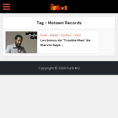
Tag - Motown Records
Funk
•
News
•
Sorties
•
Soul
Les bonus de “Trouble Man” de
Marvin Gaye...
Copyright © 2026 Funk★U