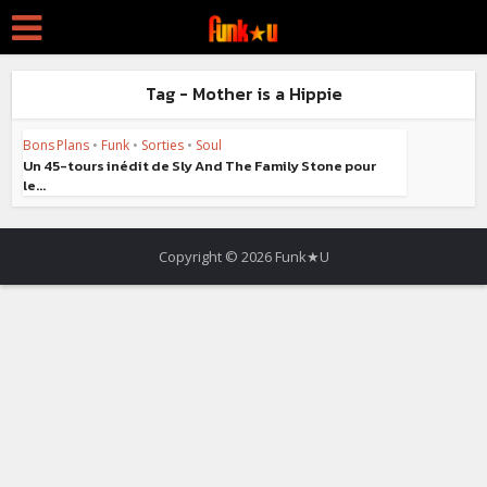
Tag - Mother is a Hippie
Bons Plans
•
Funk
•
Sorties
•
Soul
Un 45-tours inédit de Sly And The Family Stone pour
le...
Copyright © 2026 Funk★U