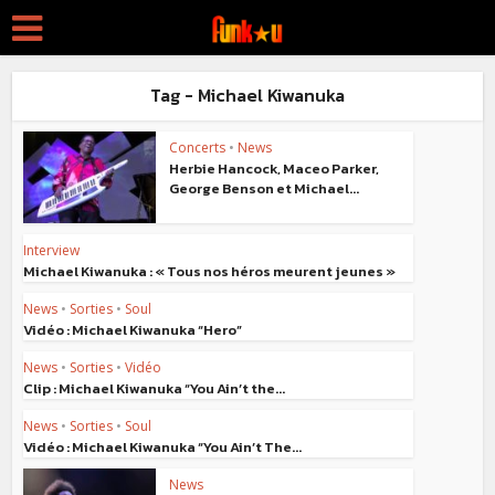
Tag - Michael Kiwanuka
Concerts
•
News
Herbie Hancock, Maceo Parker,
George Benson et Michael...
Interview
Michael Kiwanuka : « Tous nos héros meurent jeunes »
News
•
Sorties
•
Soul
Vidéo : Michael Kiwanuka “Hero”
News
•
Sorties
•
Vidéo
Clip : Michael Kiwanuka “You Ain’t the...
News
•
Sorties
•
Soul
Vidéo : Michael Kiwanuka “You Ain’t The...
News