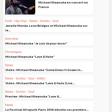
Michael Kiwanuka en concert en
France
Funk
•
Hip-Hop
•
News
•
Sorties
•
Soul
Janelle Monáe, Leon Bridges et Michael Kiwanuka sur
la...
Interview
Michael Kiwanuka “Je suis là pour durer”
Chroniques
Michael Kiwanuka “Love & Hate”
News
Vidéo : Michael Kiwanuka “Sometimes It Snows In...
News
•
Sorties
•
Soul
•
Vidéo
Vidéo : Michael Kiwanuka “Love & Hate (Live...
News
•
Sorties
•
Soul
Preview : Michael Kiwanuka “Love &...
News
Le Festival Afropunk Paris 2016 dévoile ses premiers...