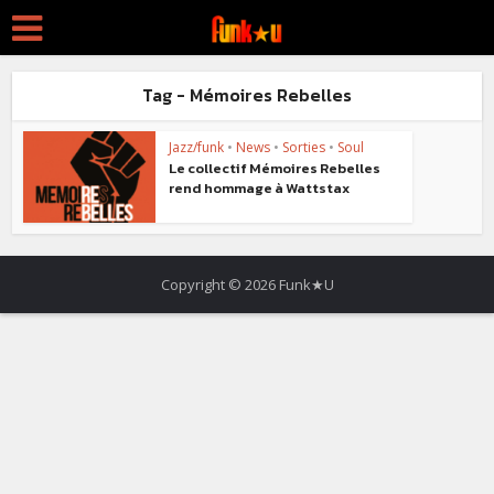
Tag - Mémoires Rebelles
Jazz/funk
•
News
•
Sorties
•
Soul
Le collectif Mémoires Rebelles
rend hommage à Wattstax
Copyright © 2026 Funk★U