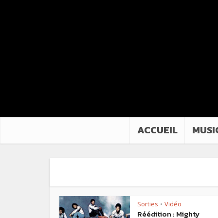
ACCUEIL
MUSI
Sorties
Vidéo
•
Réédition : Mighty