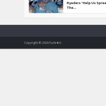
Ryeders “Help Us Spre
The...
Copyright © 2026 Funk★U