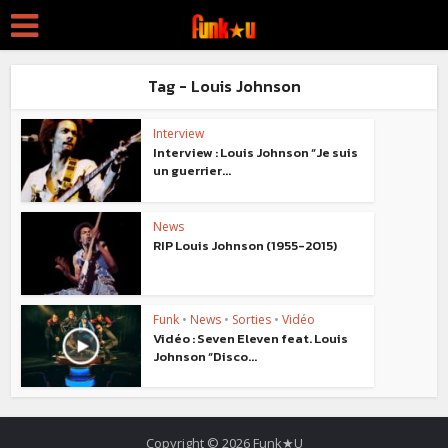
Tag - Louis Johnson
Interview
Interview : Louis Johnson “Je suis
un guerrier...
News
RIP Louis Johnson (1955-2015)
Funk
•
News
•
Sorties
•
Vidéo
Vidéo : Seven Eleven feat. Louis
Johnson “Disco...
Copyright © 2026 Funk★U