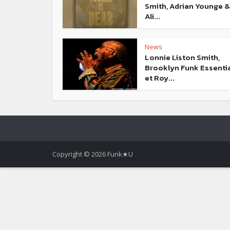
Smith, Adrian Younge &
Ali...
News
Lonnie Liston Smith,
Brooklyn Funk Essenti
et Roy...
Copyright © 2026 Funk★U