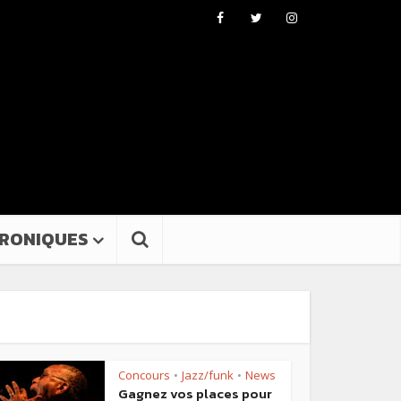
RONIQUES
Concours
Jazz/funk
News
•
•
Gagnez vos places pour