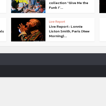
collection “Give Me the
Funk !”...
Live Report
Live Report : Lonnie
als
Liston Smith, Paris (New
Morning)...