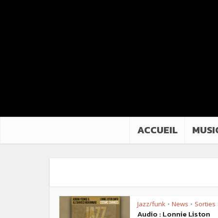
ACCUEIL
MUSI
Jazz/funk
News
Sorties
•
•
Audio : Lonnie Liston