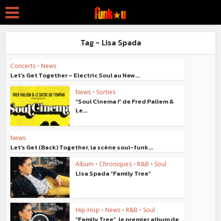
Tag - Lisa Spada
Concerts
•
News
Let’s Get Together – Electric Soul au New...
News
•
Sorties
“Soul Cinema !” de Fred Pallem &
Le...
News
Let’s Get (Back) Together, la scène soul-funk...
Album
•
Chroniques
•
R&B
•
Soul
Lisa Spada “Family Tree”
Hip-Hop
•
News
•
R&B
•
Soul
“Family Tree”, le premier album de