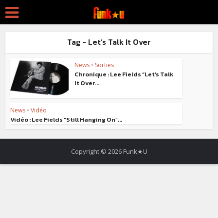
Tag - Let’s Talk It Over
News
•
Sorties
Chronique : Lee Fields “Let’s Talk
It Over...
News
•
Vidéo
Vidéo : Lee Fields “Still Hanging On”...
Copyright © 2026 Funk★U