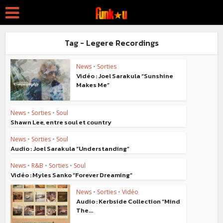
Tag - Legere Recordings
News
•
Sorties
Vidéo : Joel Sarakula “Sunshine
Makes Me”
News
•
Sorties
•
Soul
Shawn Lee, entre soul et country
News
•
Sorties
•
Soul
Audio : Joel Sarakula “Understanding”
News
•
R&B
•
Sorties
•
Soul
Vidéo : Myles Sanko “Forever Dreaming”
News
•
Sorties
•
Vidéo
Audio : Kerbside Collection “Mind
The...