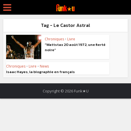
Tag - Le Castor Astral
Chroniques
•
Livre
“Wattstax 20 août 1972, une fierté
noire”
Chroniques
•
Livre
•
News
Isaac Hayes, la biographie en français
Copyright © 2026 Funk★U