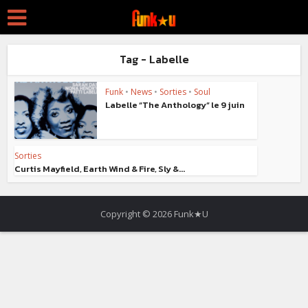
Tag - Labelle
Funk
•
News
•
Sorties
•
Soul
Labelle “The Anthology” le 9 juin
Sorties
Curtis Mayfield, Earth Wind & Fire, Sly &...
Copyright © 2026 Funk★U