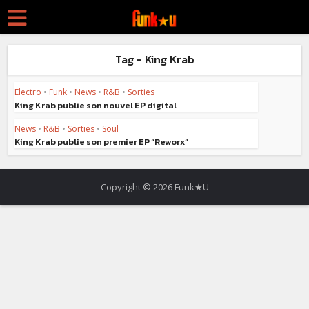
Tag - King Krab
Electro
•
Funk
•
News
•
R&B
•
Sorties
King Krab publie son nouvel EP digital
News
•
R&B
•
Sorties
•
Soul
King Krab publie son premier EP “Reworx”
Copyright © 2026 Funk★U