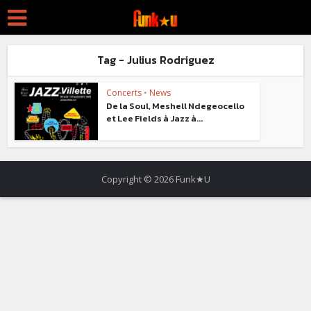
Tag - Julius Rodriguez
Concerts
•
News
De la Soul, Meshell Ndegeocello
et Lee Fields à Jazz à...
Copyright © 2026 Funk★U