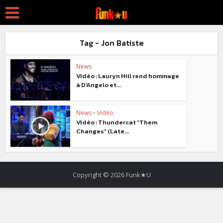
Tag - Jon Batiste
News
Vidéo : Lauryn Hill rend hommage
à D’Angelo et...
News
•
Vidéo
Vidéo : Thundercat “Them
Changes” (Late...
Copyright © 2026 Funk★U