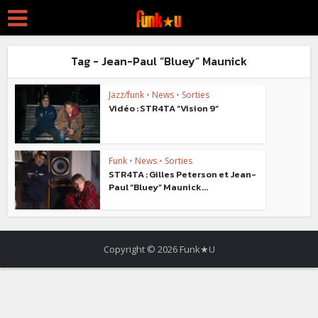
Tag - Jean-Paul “Bluey” Maunick
Jazz/funk
•
News
•
Sorties
Vidéo : STR4TA “Vision 9“
Funk
•
News
•
Sorties
STR4TA : Gilles Peterson et Jean-
Paul “Bluey” Maunick...
Copyright © 2026 Funk★U