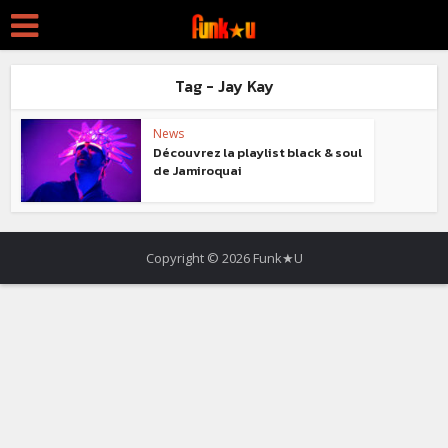
Tag - Jay Kay
News
Découvrez la playlist black & soul
de Jamiroquai
Copyright © 2026 Funk★U