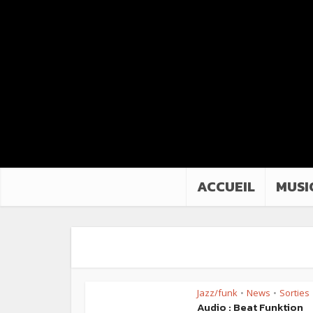
ACCUEIL
MUSI
Jazz/funk
News
Sorties
•
•
Audio : Beat Funktion