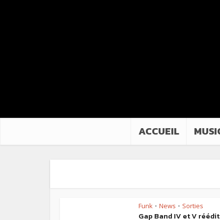
ACCUEIL
MUSI
Funk
News
Sorties
•
•
Gap Band IV et V réédi