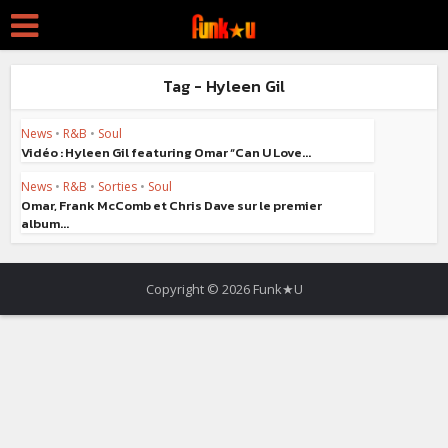
Tag - Hyleen Gil
News
•
R&B
•
Soul
Vidéo : Hyleen Gil featuring Omar “Can U Love...
News
•
R&B
•
Sorties
•
Soul
Omar, Frank McComb et Chris Dave sur le premier
album...
Copyright © 2026 Funk★U